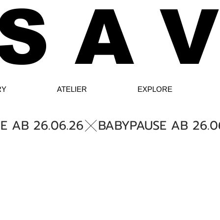
S A V
RY
ATELIER
EXPLORE