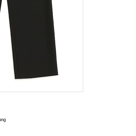
measure“. Auf Wunsc
Kollektionen nach Ma
hung